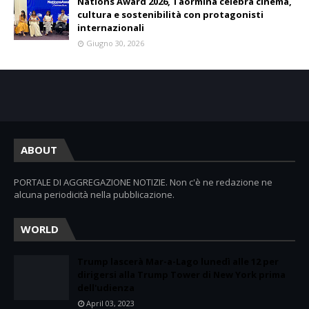
Nations Award 2026, Taormina celebra cinema,
cultura e sostenibilità con protagonisti
internazionali
Giugno 30, 2026
ABOUT
PORTALE DI AGGREGAZIONE NOTIZIE. Non c'è ne redazione ne
alcuna periodicità nella pubblicazione.
WORLD
Trump lascerà Mar-a-Lago lunedì alle 12 per
dirigersi alla Trump Tower di New York prima
dell'udienza
April 03, 2023