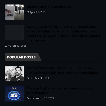
Quando siamo la minoranza
April 03, 2023
Q&A, DIECI DOMANDE. Perché gli ucraini non
amano Navalny. I rischi di un collasso russo.
Cosa farà Erdogan in caso di sconfitta. E molto
altro ancora..
March 19, 2023
POPULAR POSTS
FATE ATTENZIONE : SOS Turismo Dentale -
Clinica dentale del Dott. Palmas? Sconsigliato
Ottobre 30, 2019
Made in Sud, ecco le ultimissime dal teatro
Tam di Napoli
Novembre 06, 2019