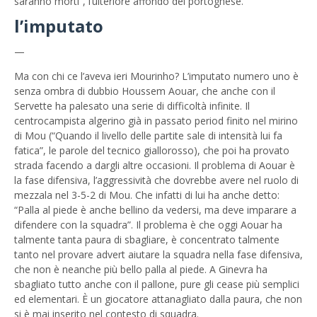
saranno morti”, l’ulteriore affondo del portoghese.
l’imputato
—
Ma con chi ce l’aveva ieri Mourinho? L’imputato numero uno è
senza ombra di dubbio Houssem Aouar, che anche con il
Servette ha palesato una serie di difficoltà infinite. Il
centrocampista algerino già in passato period finito nel mirino
di Mou (“Quando il livello delle partite sale di intensità lui fa
fatica”, le parole del tecnico giallorosso), che poi ha provato
strada facendo a dargli altre occasioni. Il problema di Aouar è
la fase difensiva, l’aggressività che dovrebbe avere nel ruolo di
mezzala nel 3-5-2 di Mou. Che infatti di lui ha anche detto:
“Palla al piede è anche bellino da vedersi, ma deve imparare a
difendere con la squadra”. Il problema è che oggi Aouar ha
talmente tanta paura di sbagliare, è concentrato talmente
tanto nel provare advert aiutare la squadra nella fase difensiva,
che non è neanche più bello palla al piede. A Ginevra ha
sbagliato tutto anche con il pallone, pure gli cease più semplici
ed elementari. È un giocatore attanagliato dalla paura, che non
si è mai inserito nel contesto di squadra.