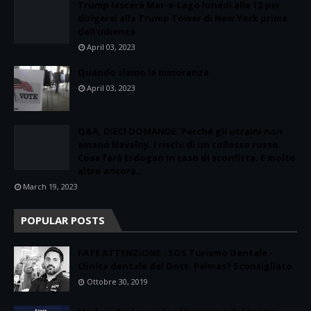
Trump lascerà Mar-a-Lago lunedì alle 12 per
dirigersi alla Trump Tower di New York prima
dell'udienza
April 03, 2023
Quando siamo la minoranza
April 03, 2023
Q&A, DIECI DOMANDE. Perché gli ucraini non
amano Navalny. I rischi di un collasso russo.
Cosa farà Erdogan in caso di sconfitta. E molto
altro ancora..
March 19, 2023
POPULAR POSTS
FATE ATTENZIONE : SOS Turismo Dentale -
Clinica dentale del Dott. Palmas? Sconsigliato
Ottobre 30, 2019