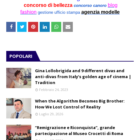
concorso di bellezza
blog
concorso canoro
fashion
agenzia modelle
gestione ufficio stampa
POPOLARI
Gina Lollobrigida and 9 different divas and
anti-divas from Italy’s golden age of cinema |
Tradition
Febbraio 24, 2023
When the Algorithm Becomes Big Brother:
How We Lost Control of Reality
Luglio 29, 2026
“Remigrazione e Riconquista”, grande
partecipazione al Museo Crocetti di Roma