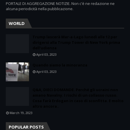
PORTALE DI AGGREGAZIONE NOTIZIE. Non c'è ne redazione ne
alcuna periodicità nella pubblicazione.
WORLD
Trump lascerà Mar-a-Lago lunedì alle 12 per
dirigersi alla Trump Tower di New York prima
dell'udienza
April 03, 2023
Quando siamo la minoranza
April 03, 2023
Q&A, DIECI DOMANDE. Perché gli ucraini non
amano Navalny. I rischi di un collasso russo.
Cosa farà Erdogan in caso di sconfitta. E molto
altro ancora..
March 19, 2023
POPULAR POSTS