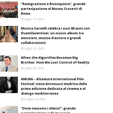
“Remigrazione e Riconquista”, grande
partecipazione al Museo Crocetti di
Roma
Luglio 17, 2026
Monica Sarnelli celebra i suoi 60 anni con
Duemilaventisei: un nuovo album tra
emozioni, musica d'autore e grandi
collaborazioni
Luglio 14, 2026
When the Algorithm Becomes Big
Brother: How We Lost Control of Reality
Luglio 29, 2026
AMURA – Altamura International Film
Festival: Irene Antonucci madrina della
prima edizione dedicata al cinema e al
dialogo mediterraneo
Giugno 16, 2026
“Dove nascono i silenzi”: grande