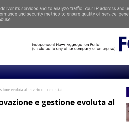
eliver its services and to analyze traffic. Your IP address and 
ormance and security metrics to ensure quality of service, gen
er: How We Lost Control of Reality
EDITORIA
abuse.
tione evoluta al servizio del real estate
ovazione e gestione evoluta al