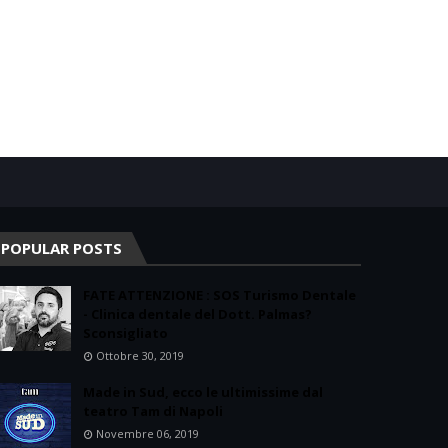
POPULAR POSTS
FATE ATTENZIONE : SOS Turismo Dentale
- Clinica dentale del Dott. Palmas?
Sconsigliato
Ottobre 30, 2019
Made in Sud, ecco le ultimissime dal
teatro Tam di Napoli
Novembre 06, 2019