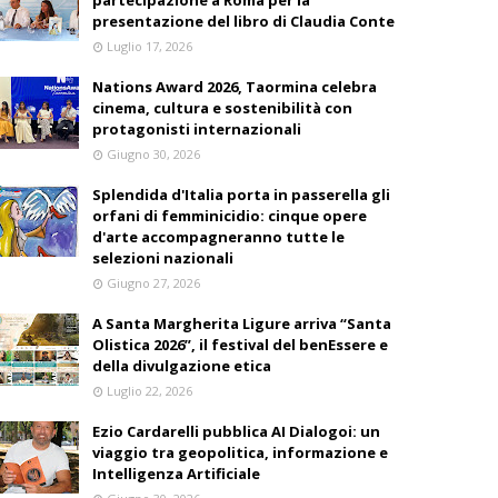
partecipazione a Roma per la
presentazione del libro di Claudia Conte
Luglio 17, 2026
Nations Award 2026, Taormina celebra
cinema, cultura e sostenibilità con
protagonisti internazionali
Giugno 30, 2026
Splendida d'Italia porta in passerella gli
orfani di femminicidio: cinque opere
d'arte accompagneranno tutte le
selezioni nazionali
Giugno 27, 2026
A Santa Margherita Ligure arriva “Santa
Olistica 2026”, il festival del benEssere e
della divulgazione etica
Luglio 22, 2026
Ezio Cardarelli pubblica AI Dialogoi: un
viaggio tra geopolitica, informazione e
Intelligenza Artificiale