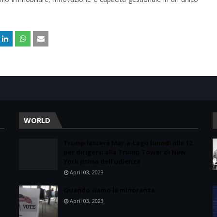
WORLD
Trump lascerà Mar-a-Lago lunedì alle 12
per dirigersi alla Trump Tower di New
York prima dell'udienza
April 03, 2023
Quando siamo la minoranza
April 03, 2023