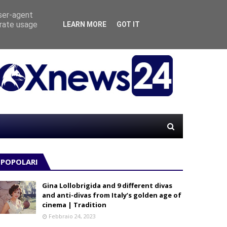
user-agent
erate usage
LEARN MORE
GOT IT
Maxim 
POPOLARI
Gina Lollobrigida and 9 different divas
and anti-divas from Italy’s golden age of
cinema | Tradition
Febbraio 24, 2023