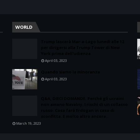
WORLD
Trump lascerà Mar-a-Lago lunedì alle 12
per dirigersi alla Trump Tower di New
York prima dell'udienza
April 03, 2023
Quando siamo la minoranza
April 03, 2023
Q&A, DIECI DOMANDE. Perché gli ucraini
non amano Navalny. I rischi di un collasso
russo. Cosa farà Erdogan in caso di
sconfitta. E molto altro ancora..
March 19, 2023