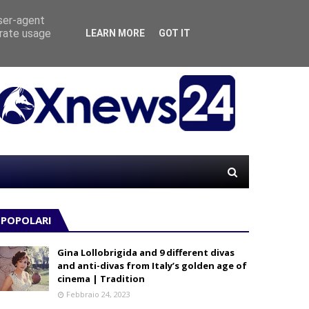
user-agent
erate usage
LEARN MORE
GOT IT
“MATE
LE
POPOLARI
Gina Lollobrigida and 9 different divas
and anti-divas from Italy’s golden age of
cinema | Tradition
Febbraio 24, 2023