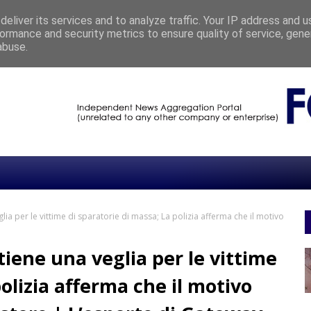
eliver its services and to analyze traffic. Your IP address and 
ormance and security metrics to ensure quality of service, gen
CONVERTINI RACCONTA L’ITALIA CHE VIVE TRA ACQUA E TERRA
CHRONIC
abuse.
ia per le vittime di sparatorie di massa; La polizia afferma che il motivo
iene una veglia per le vittime
polizia afferma che il motivo