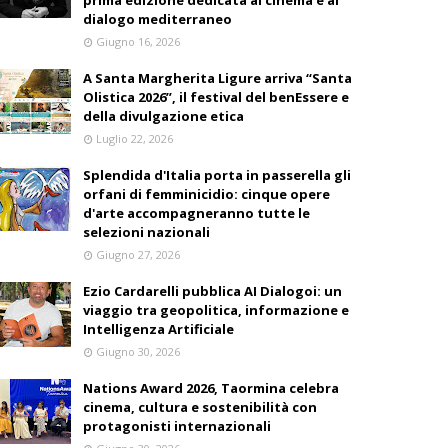
prima edizione dedicata al cinema e al
dialogo mediterraneo
Giugno 16, 2026
A Santa Margherita Ligure arriva “Santa
Olistica 2026”, il festival del benEssere e
della divulgazione etica
Luglio 22, 2026
Splendida d'Italia porta in passerella gli
orfani di femminicidio: cinque opere
d'arte accompagneranno tutte le
selezioni nazionali
Giugno 27, 2026
Ezio Cardarelli pubblica AI Dialogoi: un
viaggio tra geopolitica, informazione e
Intelligenza Artificiale
Giugno 30, 2026
Nations Award 2026, Taormina celebra
cinema, cultura e sostenibilità con
protagonisti internazionali