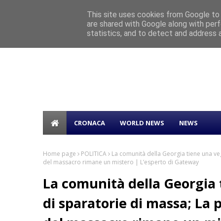
Home
This site uses cookies from Google to d
are shared with Google along with perf
“AZZURRO – STORIE DI MARE”: BEPPE 
TICKER
statistics, and to detect and address 
CRONACA
WORLD NEWS
NEWS
Home page
POLITICA
La comunità della Georgia tiene una vegl
del massacro rimane un mistero | L’esperto di Gateway
La comunità della Georgia t
di sparatorie di massa; La 