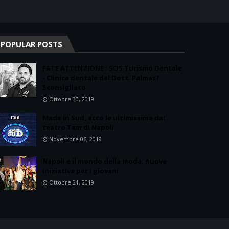
POPULAR POSTS
FATE ATTENZIONE : SOS Turismo Dentale
- Clinica dentale del Dott. Palmas?
Sconsigliato
Ottobre 30, 2019
Made in Sud, ecco le ultimissime dal
teatro Tam di Napoli
Novembre 06, 2019
Napoli e il mondo della moda: nuove
iniziative per i giovani
Ottobre 21, 2019