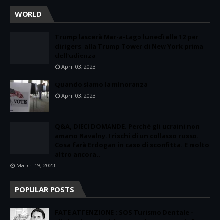
WORLD
Trump lascerà Mar-a-Lago lunedì alle 12 per
dirigersi alla Trump Tower di New York prima
dell'udienza
April 03, 2023
Quando siamo la minoranza
April 03, 2023
Q&A, DIECI DOMANDE. Perché gli ucraini non
amano Navalny. I rischi di un collasso russo.
Cosa farà Erdogan in caso di sconfitta. E molto
altro ancora..
March 19, 2023
POPULAR POSTS
FATE ATTENZIONE : SOS Turismo Dentale -