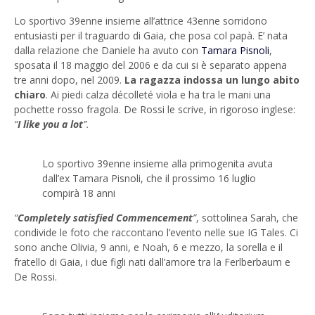
Lo sportivo 39enne insieme all’attrice 43enne sorridono
entusiasti per il traguardo di Gaia, che posa col papà. E’ nata
dalla relazione che Daniele ha avuto con
Tamara Pisnoli
,
sposata il 18 maggio del 2006 e da cui si è separato appena
tre anni dopo, nel 2009.
La ragazza indossa un lungo abito
chiaro
. Ai piedi calza décolleté viola e ha tra le mani una
pochette rosso fragola. De Rossi le scrive, in rigoroso inglese:
“
I like you a lot
”.
Lo sportivo 39enne insieme alla primogenita avuta
dall’ex Tamara Pisnoli, che il prossimo 16 luglio
compirà 18 anni
“
Completely satisfied Commencement
”
, sottolinea Sarah, che
condivide le foto che raccontano l’evento nelle sue IG Tales. Ci
sono anche Olivia, 9 anni, e Noah, 6 e mezzo, la sorella e il
fratello di Gaia, i due figli nati dall’amore tra la Ferlberbaum e
De Rossi.