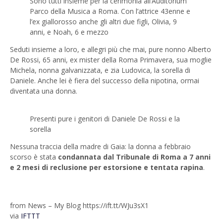
Sono tutti insieme per la cerimonia all’Auditorium
Parco della Musica a Roma. Con l’attrice 43enne e
l’ex giallorosso anche gli altri due figli, Olivia, 9
anni, e Noah, 6 e mezzo
Seduti insieme a loro, e allegri più che mai, pure nonno Alberto
De Rossi, 65 anni, ex mister della Roma Primavera, sua moglie
Michela, nonna galvanizzata, e zia Ludovica, la sorella di
Daniele. Anche lei è fiera del successo della nipotina, ormai
diventata una donna.
Presenti pure i genitori di Daniele De Rossi e la
sorella
Nessuna traccia della madre di Gaia: la donna a febbraio
scorso è stata
condannata dal Tribunale di Roma a 7 anni
e 2 mesi di reclusione per estorsione e tentata rapina
.
from News – My Blog https://ift.tt/WJu3sX1
via
IFTTT