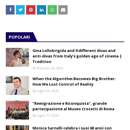
POPOLARI
Gina Lollobrigida and 9 different divas and
anti-divas from Italy’s golden age of cinema |
Tradition
Febbraio 24, 2023
When the Algorithm Becomes Big Brother:
How We Lost Control of Reality
Luglio 29, 2026
“Remigrazione e Riconquista”, grande
partecipazione al Museo Crocetti di Roma
Luglio 17, 2026
Monica Sarnelli celebra i suoi 60 anni con