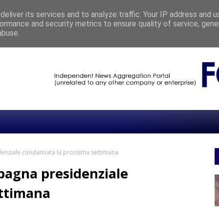
eliver its services and to analyze traffic. Your IP address and 
ormance and security metrics to ensure quality of service, gen
 MICAELA MASTROPASQUA SULLA CITTÀ QUOTIDIANA
CHRONICLE
abuse.
denziale condannata la prossima settimana
pagna presidenziale
ettimana