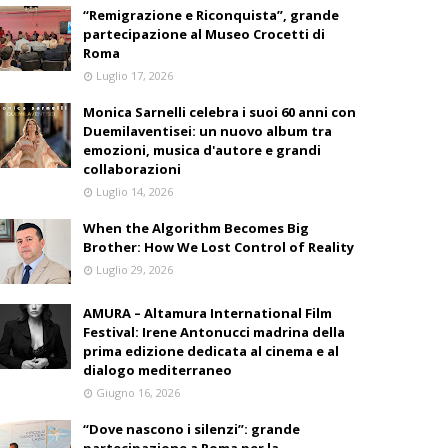
“Remigrazione e Riconquista”, grande
partecipazione al Museo Crocetti di
Roma
Luglio 17, 2026
Monica Sarnelli celebra i suoi 60 anni con
Duemilaventisei: un nuovo album tra
emozioni, musica d'autore e grandi
collaborazioni
Luglio 14, 2026
When the Algorithm Becomes Big
Brother: How We Lost Control of Reality
Luglio 29, 2026
AMURA – Altamura International Film
Festival: Irene Antonucci madrina della
prima edizione dedicata al cinema e al
dialogo mediterraneo
Giugno 16, 2026
“Dove nascono i silenzi”: grande