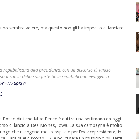
uno sembra volere, ma questo non gli ha impedito di lanciare
a repubblicana alla presidenza, con un discorso di lancio
owa a causa della sua forte base repubblicana evangelica.
om/rYu77upKjW
23
: Posso dirti che Mike Pence è qui tra una settimana da oggi.
corso di lancio a Des Moines, Iowa. La sua campagna è molto
ogo che ritengono molto ospitale per l’ex vicepresidente, in
a. Farà quel discorso il 7, e poi ci sarà un municipio più tardi