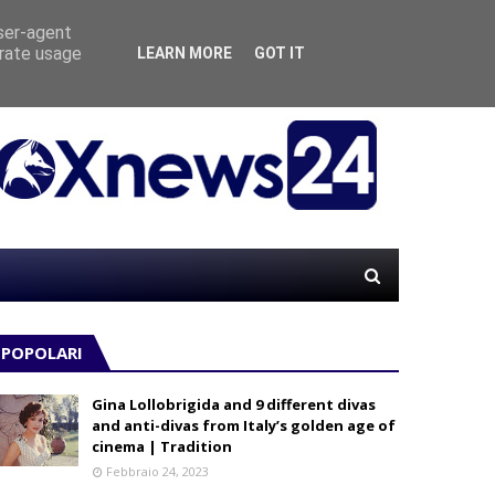
user-agent
erate usage
LEARN MORE
GOT IT
When t
POPOLARI
Gina Lollobrigida and 9 different divas
and anti-divas from Italy’s golden age of
cinema | Tradition
Febbraio 24, 2023