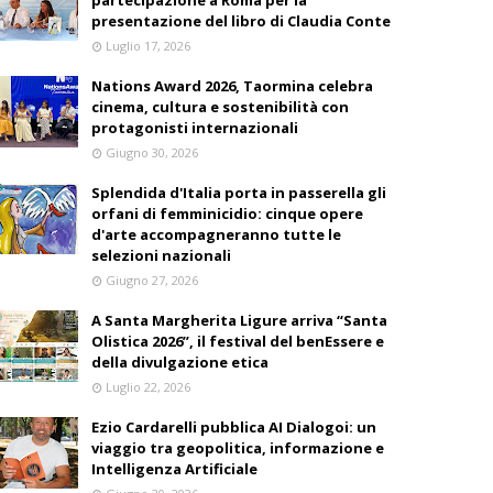
partecipazione a Roma per la
presentazione del libro di Claudia Conte
Luglio 17, 2026
Nations Award 2026, Taormina celebra
cinema, cultura e sostenibilità con
protagonisti internazionali
Giugno 30, 2026
Splendida d'Italia porta in passerella gli
orfani di femminicidio: cinque opere
d'arte accompagneranno tutte le
selezioni nazionali
Giugno 27, 2026
A Santa Margherita Ligure arriva “Santa
Olistica 2026”, il festival del benEssere e
della divulgazione etica
Luglio 22, 2026
Ezio Cardarelli pubblica AI Dialogoi: un
viaggio tra geopolitica, informazione e
Intelligenza Artificiale