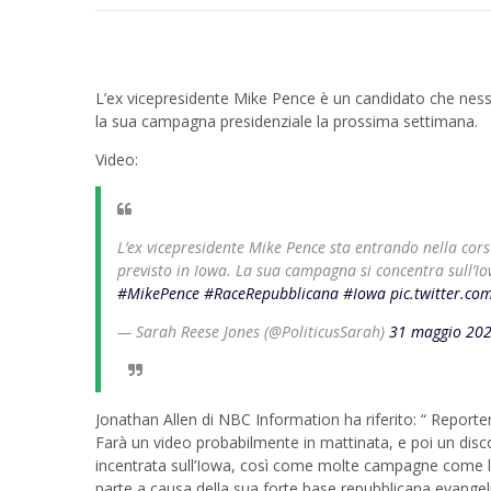
L’ex vicepresidente Mike Pence è un candidato che ness
la sua campagna presidenziale la prossima settimana.
Video:
L’ex vicepresidente Mike Pence sta entrando nella cors
previsto in Iowa. La sua campagna si concentra sull’I
#MikePence
#RaceRepubblicana
#Iowa
pic.twitter.c
— Sarah Reese Jones (@PoliticusSarah)
31 maggio 20
Jonathan Allen di NBC Information ha riferito: “
Reporter
Farà un video probabilmente in mattinata, e poi un dis
incentrata sull’Iowa, così come molte campagne come lu
parte a causa della sua forte base repubblicana evangelic