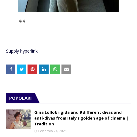
4
/4
Supply hyperlink
POPOLARI
Gina Lollobrigida and 9 different divas and
anti-divas from Italy’s golden age of cinema |
Tradition
Febbraio 24, 2023