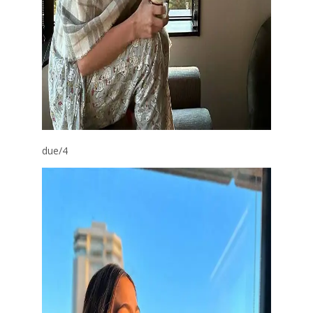
due
/4