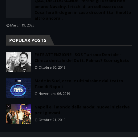
Q&A, DIECI DOMANDE. Perché gli ucraini non
amano Navalny. I rischi di un collasso russo.
Cosa farà Erdogan in caso di sconfitta. E molto
altro ancora..
March 19, 2023
POPULAR POSTS
FATE ATTENZIONE : SOS Turismo Dentale -
Clinica dentale del Dott. Palmas? Sconsigliato
Ottobre 30, 2019
Made in Sud, ecco le ultimissime dal teatro
Tam di Napoli
Novembre 06, 2019
Napoli e il mondo della moda: nuove iniziative
per i giovani
Ottobre 21, 2019