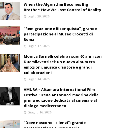
When the Algorithm Becomes Big
Brother: How We Lost Control of Reality
Luglio 29, 2026
“Remigrazione e Riconquista”, grande
partecipazione al Museo Crocetti di
Roma
Luglio 17, 2026
Monica Sarnelli celebra i suoi 60 anni con
Duemilaventisei: un nuovo album tra
emozioni, musica d'autore e grandi
collaborazioni
Luglio 14, 2026
AMURA – Altamura International Film
Festival: Irene Antonucci madrina della
prima edizione dedicata al cinema e al
dialogo mediterraneo
Giugno 16, 2026
“Dove nascono i silenzi”: grande