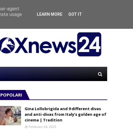
user-agent
erate usage
LEARN MORE
GOT IT
“MATE
LE
POPOLARI
Gina Lollobrigida and 9 different divas
and anti-divas from Italy’s golden age of
cinema | Tradition
Febbraio 24, 2023