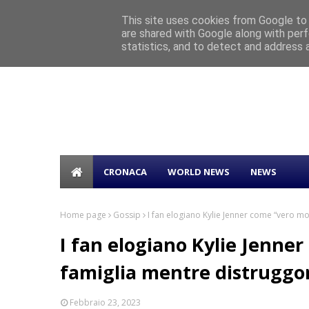
Home
This site uses cookies from Google to d
are shared with Google along with perf
“AZZURRO – STORIE DI MARE”: BEPPE 
TICKER
statistics, and to detect and address 
CRONACA
WORLD NEWS
NEWS
Home page
Gossip
I fan elogiano Kylie Jenner come “vero m
I fan elogiano Kylie Jenner
famiglia mentre distruggo
Febbraio 23, 2023