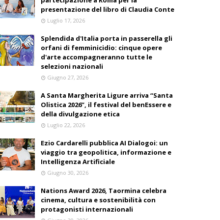
partecipazione a Roma per la
presentazione del libro di Claudia Conte
Luglio 17, 2026
Splendida d'Italia porta in passerella gli
orfani di femminicidio: cinque opere
d'arte accompagneranno tutte le
selezioni nazionali
Giugno 27, 2026
A Santa Margherita Ligure arriva “Santa
Olistica 2026”, il festival del benEssere e
della divulgazione etica
Luglio 22, 2026
Ezio Cardarelli pubblica AI Dialogoi: un
viaggio tra geopolitica, informazione e
Intelligenza Artificiale
Giugno 30, 2026
Nations Award 2026, Taormina celebra
cinema, cultura e sostenibilità con
protagonisti internazionali