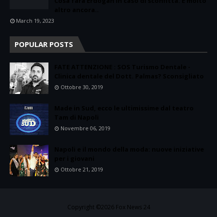
Cosa farà Erdogan in caso di sconfitta. E molto
altro ancora..
March 19, 2023
POPULAR POSTS
FATE ATTENZIONE : SOS Turismo Dentale -
Clinica dentale del Dott. Palmas? Sconsigliato
Ottobre 30, 2019
Made in Sud, ecco le ultimissime dal teatro
Tam di Napoli
Novembre 06, 2019
Napoli e il mondo della moda: nuove iniziative
per i giovani
Ottobre 21, 2019
Copyright ©
2026
Fox News 24