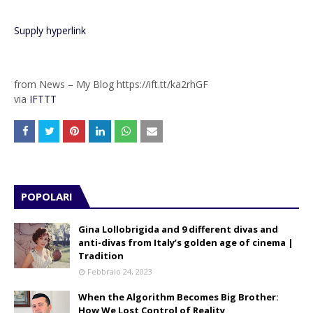
Supply hyperlink
from News – My Blog https://ift.tt/ka2rhGF
via
IFTTT
POPOLARI
Gina Lollobrigida and 9 different divas and
anti-divas from Italy’s golden age of cinema |
Tradition
Febbraio 24, 2023
When the Algorithm Becomes Big Brother:
How We Lost Control of Reality