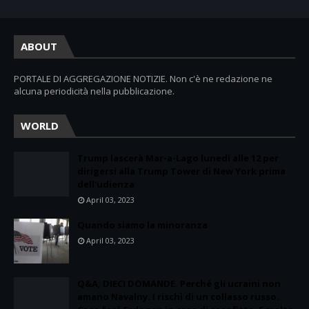
ABOUT
PORTALE DI AGGREGAZIONE NOTIZIE. Non c'è ne redazione ne
alcuna periodicità nella pubblicazione.
WORLD
Trump lascerà Mar-a-Lago lunedì alle 12 per
dirigersi alla Trump Tower di New York prima
dell'udienza
April 03, 2023
Quando siamo la minoranza
April 03, 2023
Q&A, DIECI DOMANDE. Perché gli ucraini non
amano Navalny. I rischi di un collasso russo.