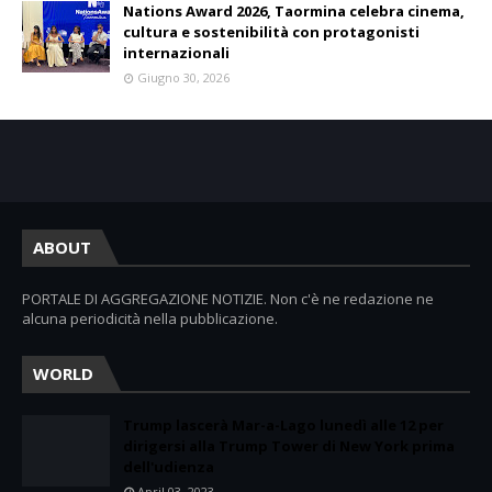
Nations Award 2026, Taormina celebra cinema,
cultura e sostenibilità con protagonisti
internazionali
Giugno 30, 2026
ABOUT
PORTALE DI AGGREGAZIONE NOTIZIE. Non c'è ne redazione ne
alcuna periodicità nella pubblicazione.
WORLD
Trump lascerà Mar-a-Lago lunedì alle 12 per
dirigersi alla Trump Tower di New York prima
dell'udienza
April 03, 2023