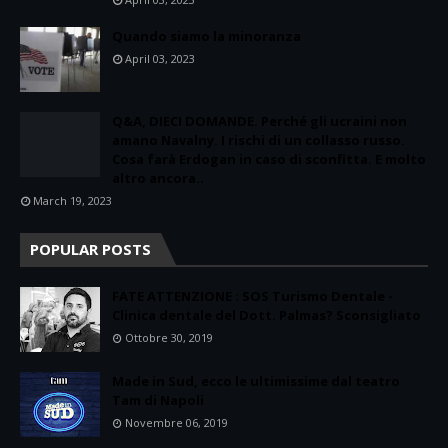
Quando siamo la minoranza
April 03, 2023
Q&A, DIECI DOMANDE. Perché gli ucraini non
amano Navalny. I rischi di un collasso russo.
Cosa farà Erdogan in caso di sconfitta. E molto
altro ancora..
March 19, 2023
POPULAR POSTS
FATE ATTENZIONE : SOS Turismo Dentale -
Clinica dentale del Dott. Palmas? Sconsigliato
Ottobre 30, 2019
Made in Sud, ecco le ultimissime dal teatro
Tam di Napoli
Novembre 06, 2019