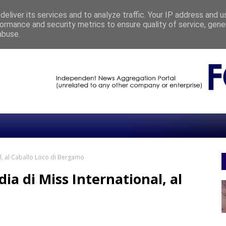
RIC: IL PROGETTO DI SFERA INFORMATICA
CHRONICLE
eliver its services and to analyze traffic. Your IP address and 
ormance and security metrics to ensure quality of service, gen
CONVERTINI RACCONTA L’ITALIA CHE VIVE TRA ACQUA E TERRA
CHRONIC
abuse.
al, al Caballo Loco di Bergamo
ia di Miss International, al