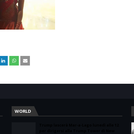
WORLD
Trump lascerà Mar-a-Lago lunedì alle 12
per dirigersi alla Trump Tower di New