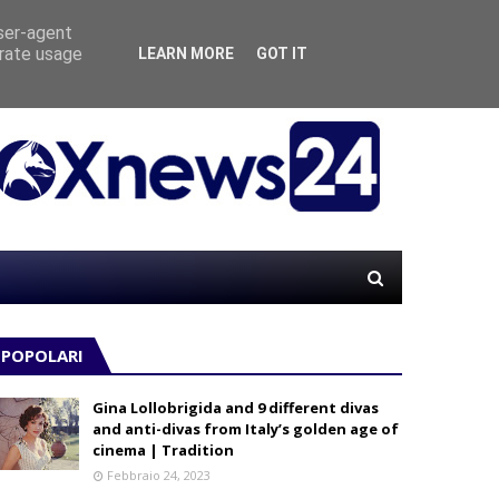
user-agent
erate usage
LEARN MORE
GOT IT
“MATE
LE
POPOLARI
Gina Lollobrigida and 9 different divas
and anti-divas from Italy’s golden age of
cinema | Tradition
Febbraio 24, 2023