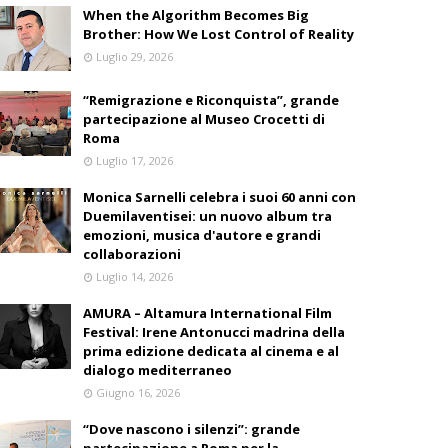
When the Algorithm Becomes Big
Brother: How We Lost Control of Reality
Luglio 29, 2026
“Remigrazione e Riconquista”, grande
partecipazione al Museo Crocetti di
Roma
Luglio 17, 2026
Monica Sarnelli celebra i suoi 60 anni con
Duemilaventisei: un nuovo album tra
emozioni, musica d'autore e grandi
collaborazioni
Luglio 14, 2026
AMURA – Altamura International Film
Festival: Irene Antonucci madrina della
prima edizione dedicata al cinema e al
dialogo mediterraneo
Giugno 16, 2026
“Dove nascono i silenzi”: grande