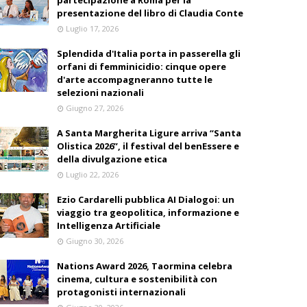
partecipazione a Roma per la
presentazione del libro di Claudia Conte
Luglio 17, 2026
Splendida d'Italia porta in passerella gli
orfani di femminicidio: cinque opere
d'arte accompagneranno tutte le
selezioni nazionali
Giugno 27, 2026
A Santa Margherita Ligure arriva “Santa
Olistica 2026”, il festival del benEssere e
della divulgazione etica
Luglio 22, 2026
Ezio Cardarelli pubblica AI Dialogoi: un
viaggio tra geopolitica, informazione e
Intelligenza Artificiale
Giugno 30, 2026
Nations Award 2026, Taormina celebra
cinema, cultura e sostenibilità con
protagonisti internazionali