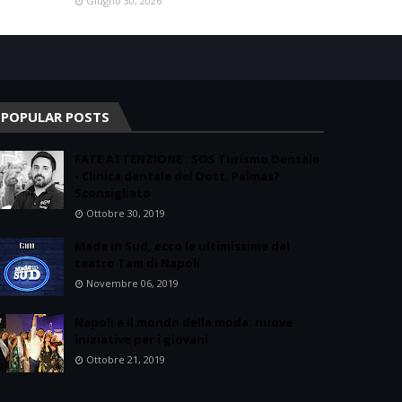
Giugno 30, 2026
POPULAR POSTS
FATE ATTENZIONE : SOS Turismo Dentale
- Clinica dentale del Dott. Palmas?
Sconsigliato
Ottobre 30, 2019
Made in Sud, ecco le ultimissime dal
teatro Tam di Napoli
Novembre 06, 2019
Napoli e il mondo della moda: nuove
iniziative per i giovani
Ottobre 21, 2019