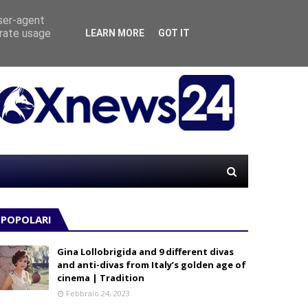
user-agent
erate usage
LEARN MORE
GOT IT
“MATE
LE
POPOLARI
Gina Lollobrigida and 9 different divas
and anti-divas from Italy’s golden age of
cinema | Tradition
Febbraio 24, 2023