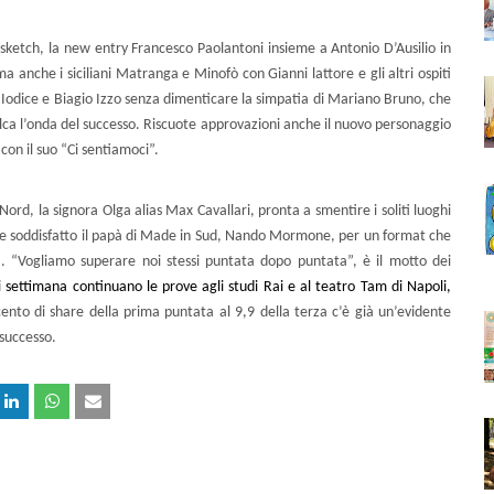
vi sketch, la new entry Francesco Paolantoni insieme a Antonio D’Ausilio in
ma anche i siciliani Matranga e Minofò con Gianni lattore e gli altri ospiti
 Iodice e Biagio Izzo senza dimenticare la simpatia di Mariano Bruno, che
valca l’onda del successo. Riscuote approvazioni anche il nuovo personaggio
 con il suo “Ci sentiamoci”.
ord, la signora Olga alias Max Cavallari, pronta a smentire i soliti luoghi
re soddisfatto il papà di Made in Sud, Nando Mormone, per un format che
ia. “Vogliamo superare noi stessi puntata dopo puntata”, è il motto dei
 settimana continuano le prove agli studi Rai e al teatro Tam di Napoli,
cento di share della prima puntata al 9,9 della terza c’è già un’evidente
 successo.