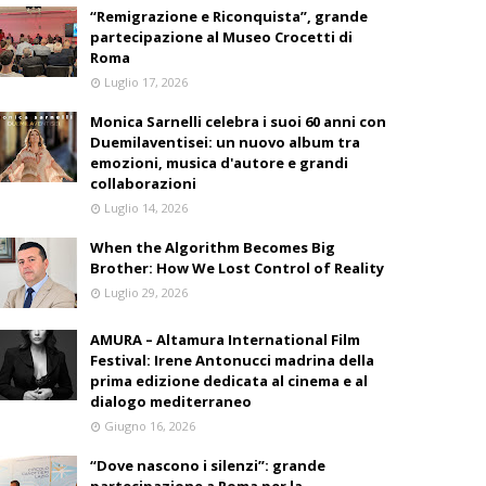
“Remigrazione e Riconquista”, grande
partecipazione al Museo Crocetti di
Roma
Luglio 17, 2026
Monica Sarnelli celebra i suoi 60 anni con
Duemilaventisei: un nuovo album tra
emozioni, musica d'autore e grandi
collaborazioni
Luglio 14, 2026
When the Algorithm Becomes Big
Brother: How We Lost Control of Reality
Luglio 29, 2026
AMURA – Altamura International Film
Festival: Irene Antonucci madrina della
prima edizione dedicata al cinema e al
dialogo mediterraneo
Giugno 16, 2026
“Dove nascono i silenzi”: grande