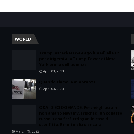
WORLD
Trump lascerà Mar-a-Lago lunedì alle 12
per dirigersi alla Trump Tower di New
York prima dell'udienza
April 03, 2023
Quando siamo la minoranza
April 03, 2023
Q&A, DIECI DOMANDE. Perché gli ucraini
non amano Navalny. I rischi di un collasso
russo. Cosa farà Erdogan in caso di
sconfitta. E molto altro ancora..
March 19, 2023