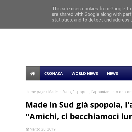
Home
This site uses cookies from Google to d
SOVRANITÀ DEI DATI E AI HUMAN-CENT
are shared with Google along with perf
TICKER
“AZZURRO – STORIE DI MARE”: BEPPE 
statistics, and to detect and address 
CRONACA
WORLD NEWS
NEWS
Home page
Made in Sud già spopola, l'appuntamento dei comic
Made in Sud già spopola, l
"Amichi, ci becchiamoci lu
Marzo 20, 2019