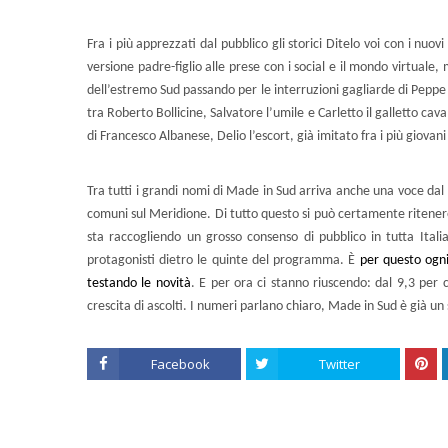
Fra i più apprezzati dal pubblico gli storici Ditelo voi con i nuo
versione padre-figlio alle prese con i social e il mondo virtuale, 
dell’estremo Sud passando per le interruzioni gagliarde di Peppe
tra Roberto Bollicine, Salvatore l’umile e Carletto il galletto ca
di Francesco Albanese, Delio l’escort, già imitato fra i più giovani
Tra tutti i grandi nomi di Made in Sud arriva anche una voce dal N
comuni sul Meridione. Di tutto questo si può certamente ritene
sta raccogliendo un grosso consenso di pubblico in tutta Ital
protagonisti dietro le quinte del programma. È
per questo ogni
testando le novità
. E per ora ci stanno riuscendo: dal 9,3 per 
crescita di ascolti. I numeri parlano chiaro, Made in Sud è già un
Facebook
Twitter