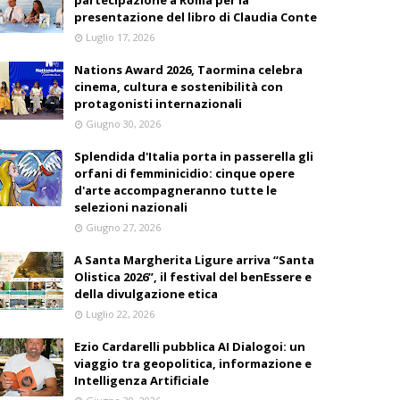
partecipazione a Roma per la
presentazione del libro di Claudia Conte
Luglio 17, 2026
Nations Award 2026, Taormina celebra
cinema, cultura e sostenibilità con
protagonisti internazionali
Giugno 30, 2026
Splendida d'Italia porta in passerella gli
orfani di femminicidio: cinque opere
d'arte accompagneranno tutte le
selezioni nazionali
Giugno 27, 2026
A Santa Margherita Ligure arriva “Santa
Olistica 2026”, il festival del benEssere e
della divulgazione etica
Luglio 22, 2026
Ezio Cardarelli pubblica AI Dialogoi: un
viaggio tra geopolitica, informazione e
Intelligenza Artificiale