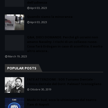
dell'udienza
April 03, 2023
Quando siamo la minoranza
April 03, 2023
Q&A, DIECI DOMANDE. Perché gli ucraini non
amano Navalny. I rischi di un collasso russo.
Cosa farà Erdogan in caso di sconfitta. E molto
altro ancora..
March 19, 2023
POPULAR POSTS
FATE ATTENZIONE : SOS Turismo Dentale -
Clinica dentale del Dott. Palmas? Sconsigliato
Ottobre 30, 2019
Made in Sud, ecco le ultimissime dal teatro
Tam di Napoli