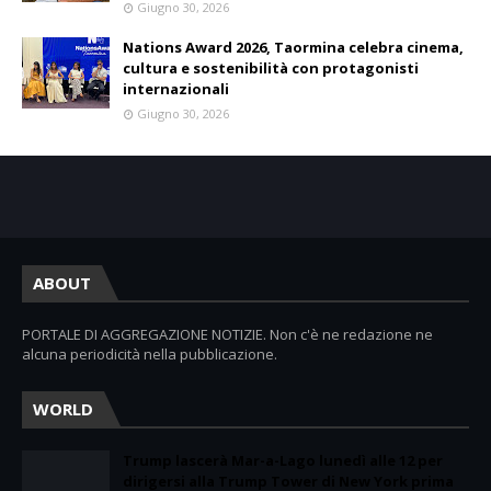
Giugno 30, 2026
Nations Award 2026, Taormina celebra cinema,
cultura e sostenibilità con protagonisti
internazionali
Giugno 30, 2026
ABOUT
PORTALE DI AGGREGAZIONE NOTIZIE. Non c'è ne redazione ne
alcuna periodicità nella pubblicazione.
WORLD
Trump lascerà Mar-a-Lago lunedì alle 12 per
dirigersi alla Trump Tower di New York prima