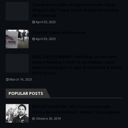
Trump lascerà Mar-a-Lago lunedì alle 12 per
dirigersi alla Trump Tower di New York prima
dell'udienza
April 03, 2023
Quando siamo la minoranza
April 03, 2023
Q&A, DIECI DOMANDE. Perché gli ucraini non
amano Navalny. I rischi di un collasso russo.
Cosa farà Erdogan in caso di sconfitta. E molto
altro ancora..
March 19, 2023
POPULAR POSTS
FATE ATTENZIONE : SOS Turismo Dentale -
Clinica dentale del Dott. Palmas? Sconsigliato
Ottobre 30, 2019