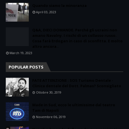
Quando siamo la minoranza
April 03, 2023
Q&A, DIECI DOMANDE. Perché gli ucraini non
amano Navalny. I rischi di un collasso russo.
Cosa farà Erdogan in caso di sconfitta. E molto
altro ancora..
March 19, 2023
POPULAR POSTS
FATE ATTENZIONE : SOS Turismo Dentale -
Clinica dentale del Dott. Palmas? Sconsigliato
Ottobre 30, 2019
Made in Sud, ecco le ultimissime dal teatro
Tam di Napoli
Novembre 06, 2019