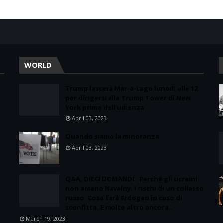
WORLD
Trump lascerà Mar-a-Lago lunedì alle 12
per dirigersi alla Trump Tower di New
York prima dell'udienza
April 03, 2023
Quando siamo la minoranza
April 03, 2023
Q&A, DIECI DOMANDE. Perché gli ucraini
non amano Navalny. I rischi di un collasso
russo. Cosa farà Erdogan in caso di
sconfitta. E molto altro ancora..
March 19, 2023