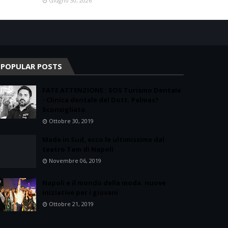
Giugno 30, 2026
POPULAR POSTS
FATE ATTENZIONE : SOS Turismo Dentale
- Clinica dentale del Dott. Palmas?
Sconsigliato
Ottobre 30, 2019
Made in Sud, ecco le ultimissime dal
teatro Tam di Napoli
Novembre 06, 2019
Napoli e il mondo della moda: nuove
iniziative per i giovani
Ottobre 21, 2019