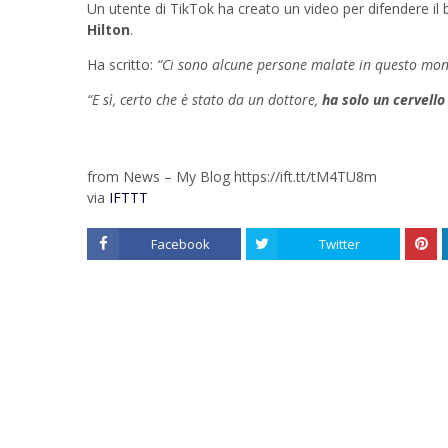
Un utente di TikTok ha creato un video per difendere il 
Hilton
.
Ha scritto:
“Ci sono alcune persone malate in questo mo
“E sì, certo che è stato da un dottore,
ha solo un cervell
from News – My Blog https://ift.tt/tM4TU8m
via
IFTTT
Facebook
Twitter