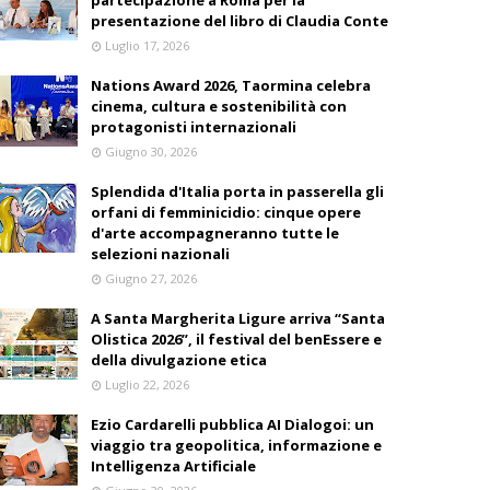
partecipazione a Roma per la
presentazione del libro di Claudia Conte
Luglio 17, 2026
Nations Award 2026, Taormina celebra
cinema, cultura e sostenibilità con
protagonisti internazionali
Giugno 30, 2026
Splendida d'Italia porta in passerella gli
orfani di femminicidio: cinque opere
d'arte accompagneranno tutte le
selezioni nazionali
Giugno 27, 2026
A Santa Margherita Ligure arriva “Santa
Olistica 2026”, il festival del benEssere e
della divulgazione etica
Luglio 22, 2026
Ezio Cardarelli pubblica AI Dialogoi: un
viaggio tra geopolitica, informazione e
Intelligenza Artificiale