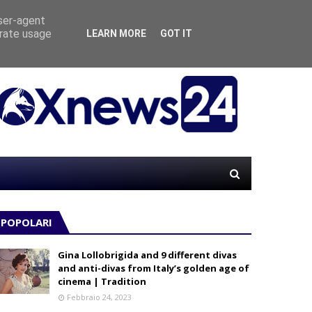
user-agent
erate usage
LEARN MORE
GOT IT
“AZZUR
POPOLARI
Gina Lollobrigida and 9 different divas
and anti-divas from Italy’s golden age of
cinema | Tradition
Febbraio 24, 2023