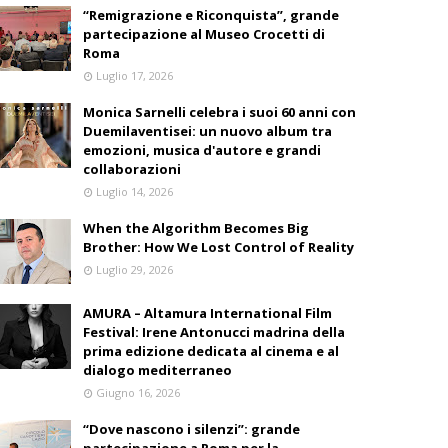
“Remigrazione e Riconquista”, grande
partecipazione al Museo Crocetti di
Roma
Luglio 17, 2026
Monica Sarnelli celebra i suoi 60 anni con
Duemilaventisei: un nuovo album tra
emozioni, musica d'autore e grandi
collaborazioni
Luglio 14, 2026
When the Algorithm Becomes Big
Brother: How We Lost Control of Reality
Luglio 29, 2026
AMURA – Altamura International Film
Festival: Irene Antonucci madrina della
prima edizione dedicata al cinema e al
dialogo mediterraneo
Giugno 16, 2026
“Dove nascono i silenzi”: grande