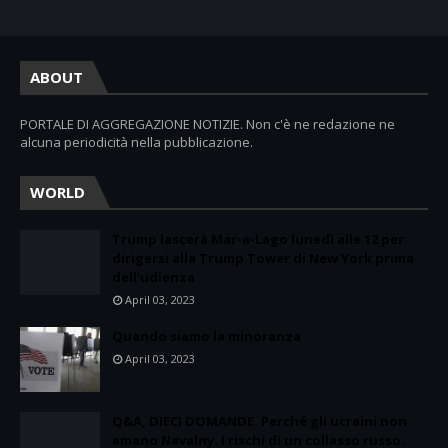
ABOUT
PORTALE DI AGGREGAZIONE NOTIZIE. Non c'è ne redazione ne
alcuna periodicità nella pubblicazione.
WORLD
Trump lascerà Mar-a-Lago lunedì alle 12 per
dirigersi alla Trump Tower di New York prima
dell'udienza
April 03, 2023
Quando siamo la minoranza
April 03, 2023
Q&A, DIECI DOMANDE. Perché gli ucraini non
amano Navalny. I rischi di un collasso russo.