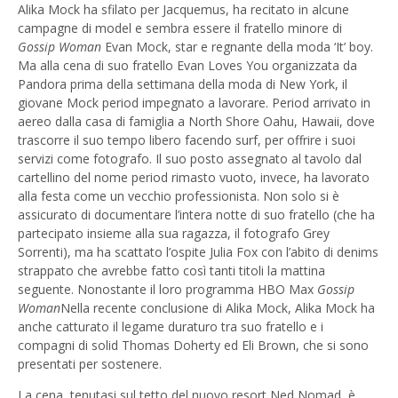
Alika Mock ha sfilato per Jacquemus, ha recitato in alcune
campagne di model e sembra essere il fratello minore di
Gossip Woman
Evan Mock, star e regnante della moda ‘It’ boy.
Ma alla cena di suo fratello Evan Loves You organizzata da
Pandora prima della settimana della moda di New York, il
giovane Mock period impegnato a lavorare. Period arrivato in
aereo dalla casa di famiglia a North Shore Oahu, Hawaii, dove
trascorre il suo tempo libero facendo surf, per offrire i suoi
servizi come fotografo. Il suo posto assegnato al tavolo dal
cartellino del nome period rimasto vuoto, invece, ha lavorato
alla festa come un vecchio professionista. Non solo si è
assicurato di documentare l’intera notte di suo fratello (che ha
partecipato insieme alla sua ragazza, il fotografo Grey
Sorrenti), ma ha scattato l’ospite Julia Fox con l’abito di denims
strappato che avrebbe fatto così tanti titoli la mattina
seguente. Nonostante il loro programma HBO Max
Gossip
Woman
Nella recente conclusione di Alika Mock, Alika Mock ha
anche catturato il legame duraturo tra suo fratello e i
compagni di solid Thomas Doherty ed Eli Brown, che si sono
presentati per sostenere.
La cena, tenutasi sul tetto del nuovo resort Ned Nomad, è