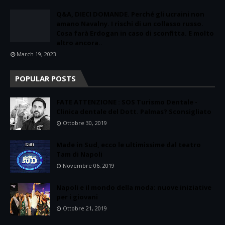
Q&A, DIECI DOMANDE. Perché gli ucraini non
amano Navalny. I rischi di un collasso russo.
Cosa farà Erdogan in caso di sconfitta. E molto
altro ancora..
March 19, 2023
POPULAR POSTS
FATE ATTENZIONE : SOS Turismo Dentale -
Clinica dentale del Dott. Palmas? Sconsigliato
Ottobre 30, 2019
Made in Sud, ecco le ultimissime dal teatro
Tam di Napoli
Novembre 06, 2019
Napoli e il mondo della moda: nuove iniziative
per i giovani
Ottobre 21, 2019