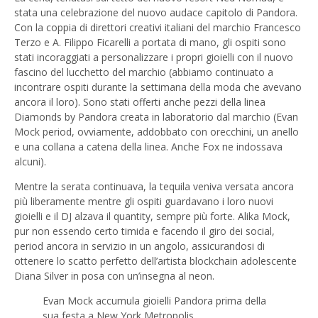
stata una celebrazione del nuovo audace capitolo di Pandora.
Con la coppia di direttori creativi italiani del marchio Francesco
Terzo e A. Filippo Ficarelli a portata di mano, gli ospiti sono
stati incoraggiati a personalizzare i propri gioielli con il nuovo
fascino del lucchetto del marchio (abbiamo continuato a
incontrare ospiti durante la settimana della moda che avevano
ancora il loro). Sono stati offerti anche pezzi della linea
Diamonds by Pandora creata in laboratorio dal marchio (Evan
Mock period, ovviamente, addobbato con orecchini, un anello
e una collana a catena della linea. Anche Fox ne indossava
alcuni).
Mentre la serata continuava, la tequila veniva versata ancora
più liberamente mentre gli ospiti guardavano i loro nuovi
gioielli e il DJ alzava il quantity, sempre più forte. Alika Mock,
pur non essendo certo timida e facendo il giro dei social,
period ancora in servizio in un angolo, assicurandosi di
ottenere lo scatto perfetto dell’artista blockchain adolescente
Diana Silver in posa con un’insegna al neon.
Evan Mock accumula gioielli Pandora prima della
sua festa a New York Metropolis.