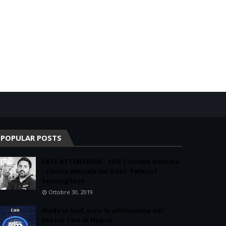
POPULAR POSTS
FATE ATTENZIONE : SOS Turismo Dentale
- Clinica dentale del Dott. Palmas?
Sconsigliato
Ottobre 30, 2019
Made in Sud, ecco le ultimissime dal
teatro Tam di Napoli