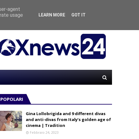
user-agent
erate usage
LEARN MORE
GOT IT
“MATE
LE
POPOLARI
Gina Lollobrigida and 9 different divas
and anti-divas from Italy’s golden age of
cinema | Tradition
Febbraio 24, 2023