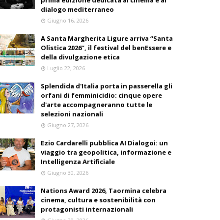
prima edizione dedicata al cinema e al
dialogo mediterraneo
Giugno 16, 2026
A Santa Margherita Ligure arriva “Santa
Olistica 2026”, il festival del benEssere e
della divulgazione etica
Luglio 22, 2026
Splendida d'Italia porta in passerella gli
orfani di femminicidio: cinque opere
d'arte accompagneranno tutte le
selezioni nazionali
Giugno 27, 2026
Ezio Cardarelli pubblica AI Dialogoi: un
viaggio tra geopolitica, informazione e
Intelligenza Artificiale
Giugno 30, 2026
Nations Award 2026, Taormina celebra
cinema, cultura e sostenibilità con
protagonisti internazionali