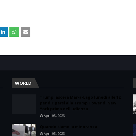
WORLD
Trump lascerà Mar-a-Lago lunedì alle 12
per dirigersi alla Trump Tower di New
York prima dell'udienza
April 03, 2023
Quando siamo la minoranza
April 03, 2023