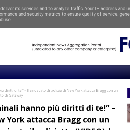
eliver its services and to analyze traffic. Your IP address and 
ormance and security metrics to ensure quality of service, gen
CONVERTINI RACCONTA L’ITALIA CHE VIVE TRA ACQUA E TERRA
CHRONIC
abuse.
iù diritti di te!” – Il sindacato di polizia di New York attacca Bragg con un
rto di Gateway
nali hanno più diritti di te!” –
New York attacca Bragg con un