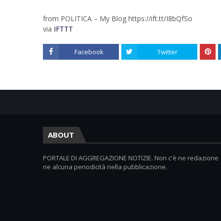
from POLITICA – My Blog https://ift.tt/I8bQfSo
via
IFTTT
Facebook
Twitter
ABOUT
PORTALE DI AGGREGAZIONE NOTIZIE. Non c'è ne redazione
ne alcuna periodicità nella pubblicazione.