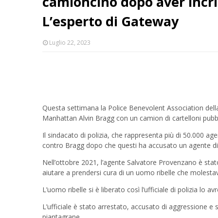
camioncino dopo aver incrim
L’esperto di Gateway
Luglio 22, 2023
Questa settimana la Police Benevolent Association della 
Manhattan Alvin Bragg con un camion di cartelloni pubbli
Il sindacato di polizia, che rappresenta più di 50.000 agen
contro Bragg dopo che questi ha accusato un agente di po
Nell’ottobre 2021, l’agente Salvatore Provenzano è sta
aiutare a prendersi cura di un uomo ribelle che molestava 
L’uomo ribelle si è liberato così l’ufficiale di polizia lo 
L’ufficiale è stato arrestato, accusato di aggressione 
piantagrane.