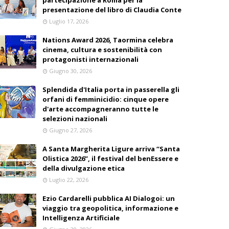
partecipazione a Roma per la
presentazione del libro di Claudia Conte
Luglio 17, 2026
Nations Award 2026, Taormina celebra
cinema, cultura e sostenibilità con
protagonisti internazionali
Giugno 30, 2026
Splendida d'Italia porta in passerella gli
orfani di femminicidio: cinque opere
d'arte accompagneranno tutte le
selezioni nazionali
Giugno 27, 2026
A Santa Margherita Ligure arriva “Santa
Olistica 2026”, il festival del benEssere e
della divulgazione etica
Luglio 22, 2026
Ezio Cardarelli pubblica AI Dialogoi: un
viaggio tra geopolitica, informazione e
Intelligenza Artificiale