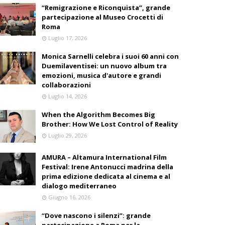
“Remigrazione e Riconquista”, grande
partecipazione al Museo Crocetti di
Roma
Luglio 17, 2026
Monica Sarnelli celebra i suoi 60 anni con
Duemilaventisei: un nuovo album tra
emozioni, musica d'autore e grandi
collaborazioni
Luglio 14, 2026
When the Algorithm Becomes Big
Brother: How We Lost Control of Reality
Luglio 29, 2026
AMURA – Altamura International Film
Festival: Irene Antonucci madrina della
prima edizione dedicata al cinema e al
dialogo mediterraneo
Giugno 16, 2026
“Dove nascono i silenzi”: grande