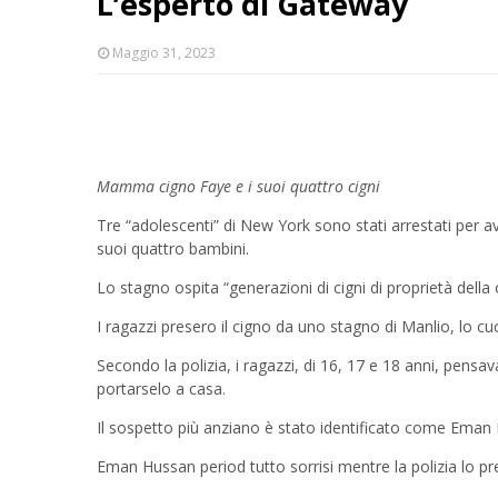
L’esperto di Gateway
Maggio 31, 2023
Mamma cigno Faye e i suoi quattro cigni
Tre “adolescenti” di New York sono stati arrestati per
suoi quattro bambini.
Lo stagno ospita “generazioni di cigni di proprietà della
I ragazzi presero il cigno da uno stagno di Manlio, lo 
Secondo la polizia, i ragazzi, di 16, 17 e 18 anni, pensa
portarselo a casa.
Il sospetto più anziano è stato identificato come Eman
Eman Hussan period tutto sorrisi mentre la polizia lo pr