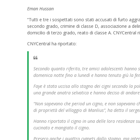
Eman Hussan
“Tutti e tre i sospettati sono stati accusati di furto agg
secondo grado, crimine di classe D, associazione a delin
domicilio di terzo grado, reato di classe A. CNYCentral r
CNYCentral ha riportato:
Secondo quanto riferito, tre amici adolescenti hanno sa
domenica notte fino a lunedì e hanno tenuto giù la fe
Faye è stata uccisa allo stagno dei cigni secondo la p
una grande anatra selvatica e hanno deciso di andare 
“Non sapevano che period un cigno, e non sapevano ch
di proprietà del villaggio di Manlius”, ha detto il serg
Hanno riportato il cigno in una delle loro residenze s
cucinato e mangiato il cigno.
Presero anche i quattro cygnets dallo stagno, ma inten