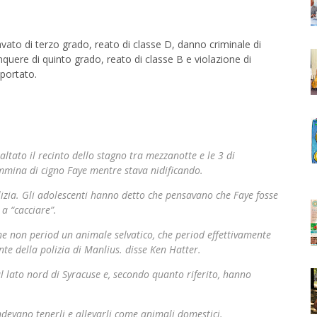
ravato di terzo grado, reato di classe D, danno criminale di
quere di quinto grado, reato di classe B e violazione di
iportato.
ltato il recinto dello stagno tra mezzanotte e le 3 di
mmina di cigno Faye mentre stava nidificando.
olizia. Gli adolescenti hanno detto che pensavano che Faye fosse
a “cacciare”.
e non period un animale selvatico, che period effettivamente
ente della polizia di Manlius. disse Ken Hatter.
ul lato nord di Syracuse e, secondo quanto riferito, hanno
devano tenerli e allevarli come animali domestici.