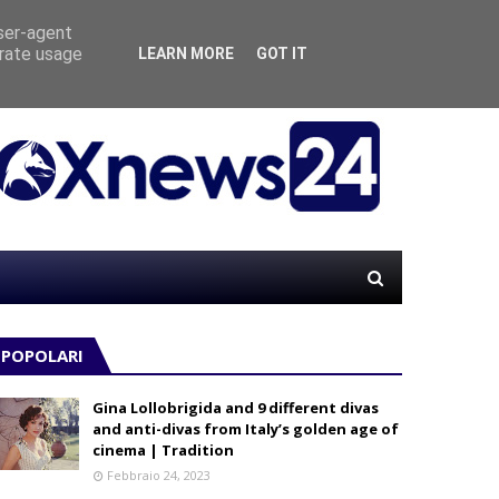
user-agent
erate usage
LEARN MORE
GOT IT
“MATE
LE
POPOLARI
Gina Lollobrigida and 9 different divas
and anti-divas from Italy’s golden age of
cinema | Tradition
Febbraio 24, 2023